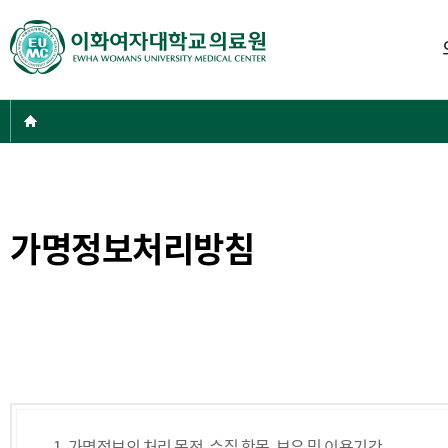
주
E
메
U
뉴
M
C
현
Home
S
재
E
위
O
치:
U
L
가명정보처리방침
이
화
여
자
대
학
교
의
료
1. 가명정보의 처리 목적, 수집 항목, 보유 및 이용기간