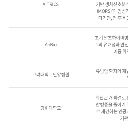
AITRICS
기반 생체신호분석소
(MORS)’의 임
다기관, 전∙후 비
초기 알츠하이머병
AriBio
1의 유효성과 안
이중 위
유방암 환자의 재
고려대학교안암병원
회전근 개 파열로 
합병증을 줄이기 
경희대학교
로 재건하는 인공
기관