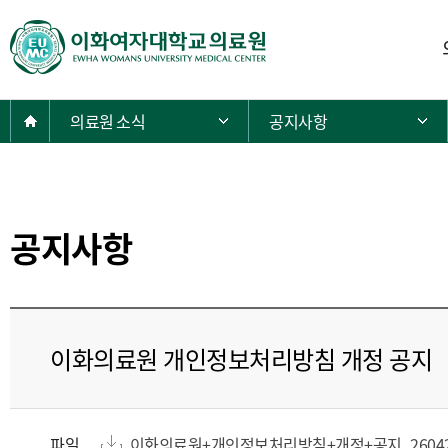
주
E
메
U
뉴
M
C
현
Home
의료원 소식
공지사항
주 메뉴 목록 열기
S
재
E
위
O
치:
U
L
공지사항
이
화
여
자
대
이화의료원 개인정보처리방침 개정 공지
학
교
의
료
파일
이화의료원+개인정보처리방침+개정+공지_26042